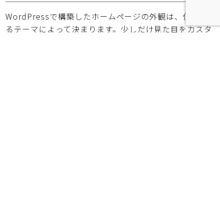
WordPressで構築したホームページの外観は、使用す
るテーマによって決まります。少しだけ見た目をカスタ
マイズしたいといった場合には、たとえば本文のテキス
トの色を変えるような小さな変更をするには、HTMLや
CSSの基礎的な知識が必要になります。
テーマを少しだけカスタマイズするのに必要最低限な
HTML、CSSの知識はこのMKブログにも多々記載してご
ざいますので、カテゴリーHTMLやCSSから確認できま
すので参考にして頂ければ幸いです。
テーマの大規模なカスタマイズ
使用しているテーマを大きくカスタマイズしたい場合
や、独自のテーマを開発するときには、HTML、CSSの
知識に加えて、ある程度PHPプログラミングも出来る必