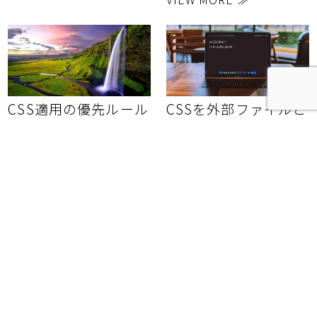
CSS適用の優先ルール
CSSを外部ファイルと
して読み込む
「CSS実践編：CSSの基本
「CSS実践
step.5」
編：CSSの基本step.4」
2020.01.19
2020.01.18
CSS実践編：CSSの基本
CSS実践編：CSSの基本
st...
st...
VIEW MORE ≫
VIEW MORE ≫