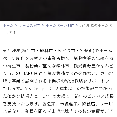
>
>
>
ホーム
サービス案内
ホームページ制作
東毛地域のホームペ
ージ制作
東毛地域(桐生市・館林市・みどり市・邑楽郡)でホーム
ページ制作をお考えの事業者様へ。織物産業の伝統を持
つ桐生市、製粉業が盛んな館林市、観光資源豊かなみど
り市、SUBARU関連企業が集積する邑楽郡など、東毛地
域で事業を展開される企業様のWeb戦略をサポートい
たします。MK-Designは、200本以上の技術記事で培っ
た確かな技術力と、17年の実績で、御社のビジネス成長
を支援いたします。製造業、伝統産業、飲食店、サービ
ス業など、業種を問わず東毛地域内で多数の実績がござ