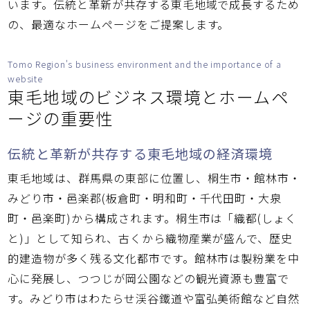
います。伝統と革新が共存する東毛地域で成長するため
の、最適なホームページをご提案します。
Tomo Region's business environment and the importance of a
website
東毛地域のビジネス環境とホームペ
ージの重要性
伝統と革新が共存する東毛地域の経済環境
東毛地域は、群馬県の東部に位置し、桐生市・館林市・
みどり市・邑楽郡(板倉町・明和町・千代田町・大泉
町・邑楽町)から構成されます。桐生市は「織都(しょく
と)」として知られ、古くから織物産業が盛んで、歴史
的建造物が多く残る文化都市です。館林市は製粉業を中
心に発展し、つつじが岡公園などの観光資源も豊富で
す。みどり市はわたらせ渓谷鐵道や富弘美術館など自然