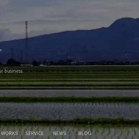
。
ur business.
WORKS
SERVICE
NEWS
BLOG