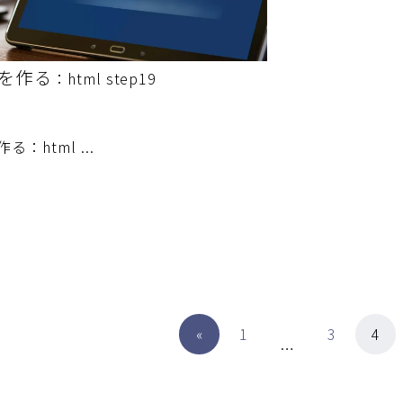
を作る
：html step19
：html ...
«
1
3
4
…