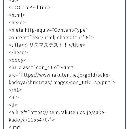
<!DOCTYPE html>
<html>
<head>
<meta http-equiv="Content-Type"
content="text/html; charset=utf-8">
<title>クリスマステスト！</title>
</head>
<body>
<h1 class="con_title"><img
src="https://www.rakuten.ne.jp/gold/sake-
kadoya/christmas/images/con_title1sp.png">
</h1>
<ul>
<li>
<a href="https://item.rakuten.co.jp/sake-
kadoya/1155470/">
<img