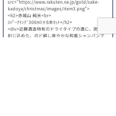
src="https://www.rakuten.ne.jp/gold/sake-
kadoya/christmas/images/item3.png">
<h2>赤城山 純米<br>
ｽﾊﾟｰｸﾘﾝｸﾞ300ml×6本ｾｯﾄ</h2>
<div>近藤酒造特有のドライタイプの酒に、炭酸を
封じ込めた、のど越し爽やかな和風シャンパンで
す。</div>
<div>送料無料4,480円（税込）</div>
<div><img
src="https://www.rakuten.ne.jp/gold/sake-
kadoya/christmas/images/botton.jpg"></div>
</a></li>
</ul>
</body>
</html>
上記のソースコードをコピーをして、メモ帳に貼り付け