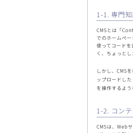
1-1. 専
CMS
とは「Con
での
ホームペー
使ってコードを
く、ちょっとし
しかし、
CMS
を
ップロードした
を操作するよう
1-2. コ
CMS
は、Web