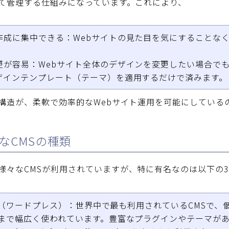
て管理する仕組みになっています。これにより、
作成に集中できる
：Webサイトの見た目を気にすることな
更が容易
：Webサイト全体のデザインを変更したい場合で
ザインテンプレート（テーマ）を適用するだけで済みます。
構造が、柔軟で効率的なWebサイト運用を可能にしている
的なCMSの種類
様々な
CMS
が利用されていますが、特に有名なのは以下の
ss（ワードプレス）
：世界中で最も利用されているCMSで、
トまで幅広く使われています。豊富なプラグインやテーマが