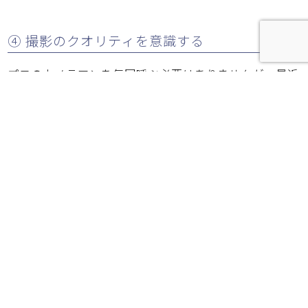
④ 撮影のクオリティを意識する
プロのカメラマンを毎回呼ぶ必要はありませんが、最近
のスマホでも十分に綺麗な写真は撮れます。大切なのは
「明るさ」と「片付け」です。工事の道具が散乱した写
真はNGです。お客様の家具が入る前、あるいは綺麗に
整頓された状態で、広角レンズなどを駆使して明るく撮
影しましょう。
【集客に強い】MK-DesignのWeb制作
集客に強いホームページ制作サービス概要を見る