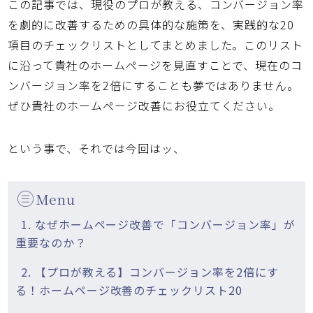
この記事では、現役の
プロが教える
、
コンバージョン率
を劇的に改善するための具体的な施策を、実践的な20
項目の
チェックリスト
としてまとめました。このリスト
に沿って貴社の
ホームページ
を見直すことで、現在の
コ
ンバージョン率
を2倍にすることも夢ではありません。
ぜひ貴社の
ホームページ改善
にお役立てください。
という事で、それでは今回はッ、
Menu
1. なぜホームページ改善で「コンバージョン率」が
重要なのか？
2. 【プロが教える】コンバージョン率を2倍にす
る！ホームページ改善のチェックリスト20