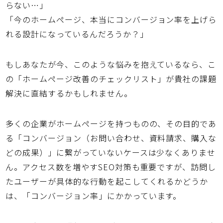
らない…」
「今の
ホームページ
、本当に
コンバージョン率
を上げら
れる設計になっているんだろうか？」
もしあなたが今、このような悩みを抱えているなら、こ
の「
ホームページ改善
のチェックリスト」が貴社の課題
解決に直結するかもしれません。
多くの企業が
ホームページ
を持つものの、その目的であ
る「
コンバージョン
（お問い合わせ、資料請求、購入な
どの成果）」に繋がっていないケースは少なくありませ
ん。アクセス数を増やす
SEO対策
も重要ですが、訪問し
たユーザーが具体的な行動を起こしてくれるかどうか
は、「
コンバージョン率
」にかかっています。