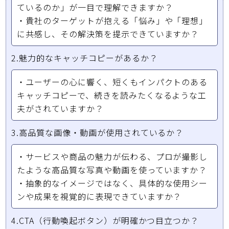
ているのか」が一目で理解できますか？
・貴社のターゲットが抱える「悩み」や「理想」
に共感し、その解決策を提示できていますか？
2.魅力的なキャッチコピーがあるか？
・ユーザーの心に響く、短くもインパクトのある
キャッチコピーで、続きを読みたくなるような工
夫がされていますか？
3.高品質な画像・動画が使用されているか？
・サービスや商品の魅力が伝わる、プロが撮影し
たような高品質な写真や動画を使っていますか？
・抽象的なイメージではなく、具体的な使用シー
ンや成果を視覚的に表現できていますか？
4.CTA（行動喚起ボタン）が明確かつ目立つか？