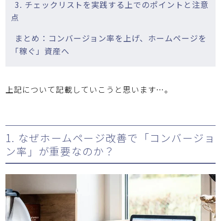
3. チェックリストを実践する上でのポイントと注意
点
まとめ：コンバージョン率を上げ、ホームページを
「稼ぐ」資産へ
上記について記載していこうと思います…。
1. なぜホームページ改善で「コンバージョ
ン率」が重要なのか？