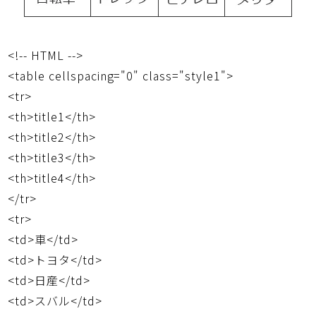
<!-- HTML -->
<table cellspacing="0" class="style1">
<tr>
<th>title1</th>
<th>title2</th>
<th>title3</th>
<th>title4</th>
</tr>
<tr>
<td>車</td>
<td>トヨタ</td>
<td>日産</td>
<td>スバル</td>