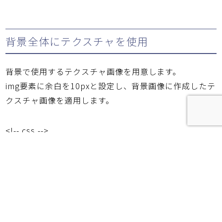
背景全体にテクスチャを使用
背景で使用するテクスチャ画像を用意します。
img要素に余白を10pxと設定し、背景画像に作成したテ
クスチャ画像を適用します。
<!-- css -->
.box img {
border: 1px dashed #fff;
padding: 10px;
background-image: url(bg1.jpg);
}