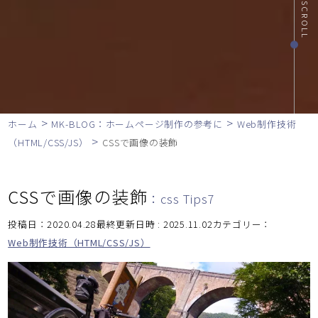
SCROLL
>
>
ホーム
MK-BLOG：ホームページ制作の参考に
Web制作技術
>
（HTML/CSS/JS）
CSSで画像の装飾
CSSで画像の装飾
：css Tips7
投稿日：2020.04.28最終更新日時 : 2025.11.02
カテゴリー：
Web制作技術（HTML/CSS/JS）