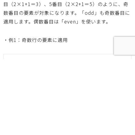
目（2×1+1＝3）、5番目（2×2+1＝5）のように、奇
数番目の要素が対象になります。「odd」も奇数番目に
適用します。偶数番目は「even」を使います。
・例1：奇数行の要素に適用
tr:nth-child(2n+1)｛スタイルの指定｝/ tr:nth-
child(odd)｛スタイルの指定｝
・例2：偶数行の要素に適用
tr:nth-child(2n+0)｛スタイルの指定｝/ tr:nth-
child(even)｛スタイルの指定｝