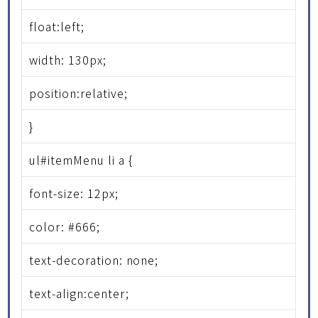
float:left;
width: 130px;
position:relative;
}
ul#itemMenu li a {
font-size: 12px;
color: #666;
text-decoration: none;
text-align:center;