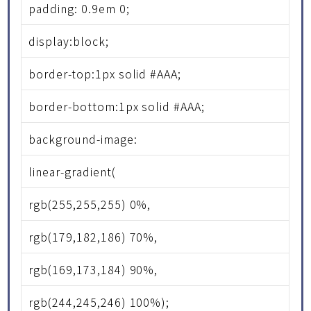
padding: 0.9em 0;
display:block;
border-top:1px solid #AAA;
border-bottom:1px solid #AAA;
background-image:
linear-gradient(
rgb(255,255,255) 0%,
rgb(179,182,186) 70%,
rgb(169,173,184) 90%,
rgb(244,245,246) 100%);