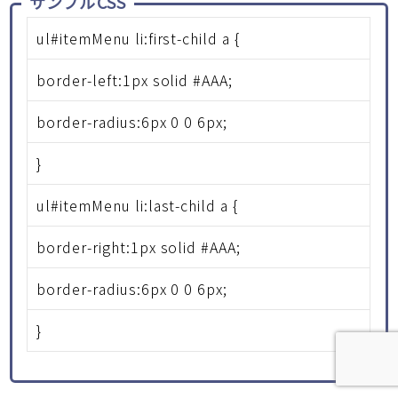
サンプルCSS
ul#itemMenu li:first-child a {
border-left:1px solid #AAA;
border-radius:6px 0 0 6px;
}
ul#itemMenu li:last-child a {
border-right:1px solid #AAA;
border-radius:6px 0 0 6px;
}