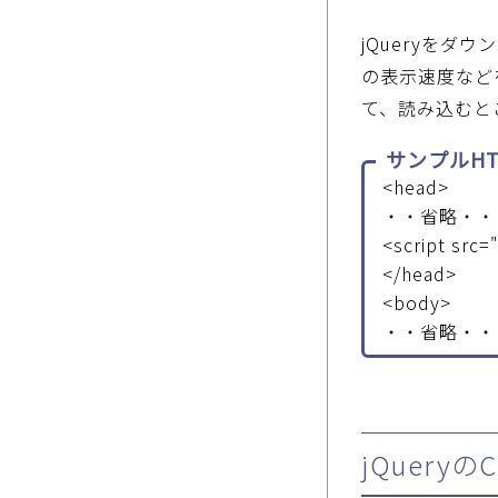
jQueryを
の表示速度など
て、読み込むと
サンプルHT
<head>
・・省略・・
<script src="
</head>
<body>
・・省略・・
jQuery