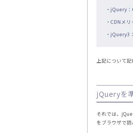
・jQuery
・CDNメ
・jQuer
上記について記載
jQuer
それでは、jQu
をブラウザで読