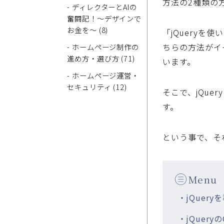
方法の2種類の
- ディレクターとAIの
奮闘記！～デザインで
お金を～ (8)
「jQuery
ちらの方法がイ
- ホームページ制作の
進め方・選び方 (71)
います。
- ホームページ運営・
セキュリティ (12)
そこで、jQue
す。
という事で、そ
Menu
・jQuer
・jQuery