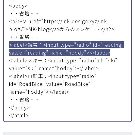
<body>
・・省略・・
<h2><a href="https://mk-design.xyz/mk-
blog/">MK-blog</a>からのアンケート</h2>
・・省略・・
<label>読書：<input type="radio" id="reading"
value="reading" name="hoddy"></label>
<label>スキー：<input type="radio" id="ski"
value="ski" name="hoddy"></label>
<label>自転車：<input type="radio"
id="RoadBike" value="RoadBike"
name="hoddy"></label>
・・省略・・
</body>
</html>