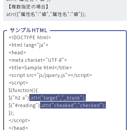
【複数指定の場合】
atrr({"属性名":"値","属性名":"値"});
サンプルHTML
<!DOCTYPE html>
<html lang="ja">
<head>
<meta charset="UTF-8">
<title>Sample html</title>
<script src="js/jquery.js"></script>
<script>
$(function(){
$("h2 a")
.attr("target","_blank");
$("#reading")
.attr("cheaked","checked");
});
</script>
</head>