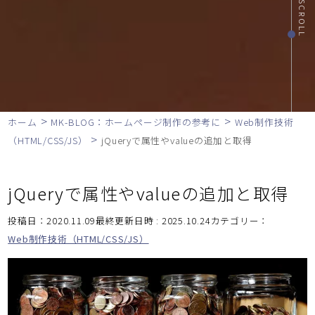
SCROLL
>
>
ホーム
MK-BLOG：ホームページ制作の参考に
Web制作技術
>
（HTML/CSS/JS）
jQueryで属性やvalueの追加と取得
jQueryで属性やvalueの追加と取得
投稿日：2020.11.09最終更新日時 : 2025.10.24
カテゴリー：
Web制作技術（HTML/CSS/JS）