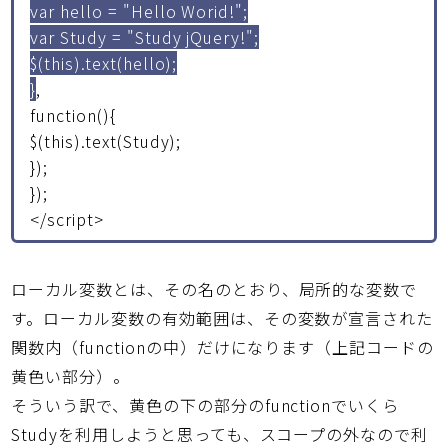
var hello = "Hello Worid!";
var Study = "Study jQuery!";
$(this).text(hello);
}
,
function(){
$(this).text(Study);
});
});
</script>
ローカル変数とは、その名のとおり、局所的な変数で
す。ローカル変数の有効範囲は、その変数が宣言された
関数内（functionの中）だけになります（上記コードの
黄色い部分）。
そういう訳で、黄色の下の部分のfunctionでいくら
Studyを利用しようと思っても、スコープの外なので利