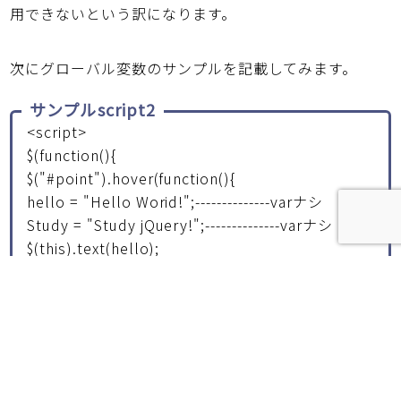
用できないという訳になります。
次にグローバル変数のサンプルを記載してみます。
サンプルscript2
<script>
$(function(){
$("#point").hover(function(){
hello = "Hello Worid!";--------------varナシ
Study = "Study jQuery!";--------------varナシ
$(this).text(hello);
},
function(){
$(this).text(Study);
});
$("#subpoint").hover(function(){------------別の関
数