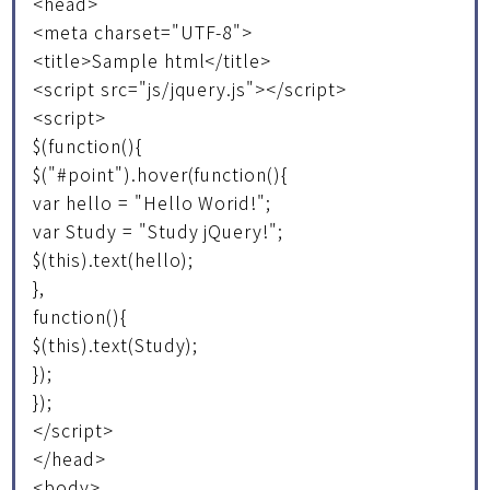
<head>
<meta charset="UTF-8">
<title>Sample html</title>
<script src="js/jquery.js"></script>
<script>
$(function(){
$("#point").hover(function(){
var hello = "Hello Worid!";
var Study = "Study jQuery!";
$(this).text(hello);
},
function(){
$(this).text(Study);
});
});
</script>
</head>
<body>