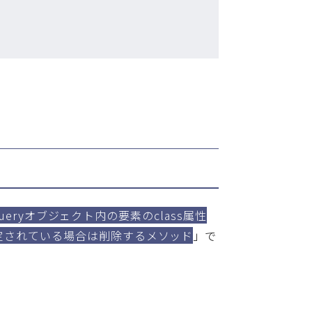
eryオブジェクト内の要素のclass属性
定されている場合は削除するメソッド
」で