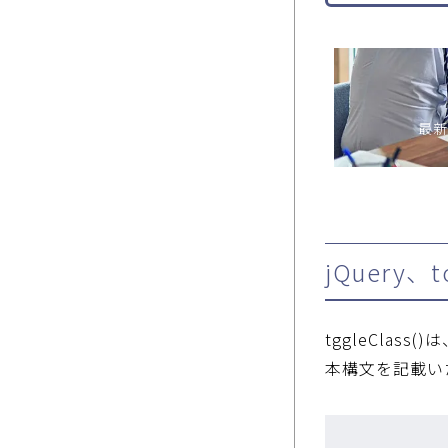
最新
jQuery
tggleCla
本構文を記載い