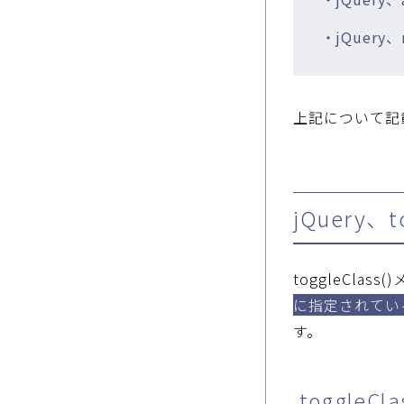
・jQuery
上記について記
jQuery、
toggleClas
に指定されてい
す。
.toggleC