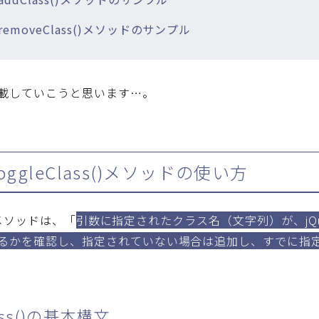
、removeClass()メソッドのサンプル
載していこうと思います…。
toggleClass()メソッドの使い方
s()メソッドは、「
引数に指定されたクラス名（文字列）が、jQu
るかを確認し、指定されていない場合は追加し、すでに指
lass()の基本構文