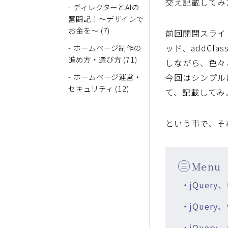
交え記載してみ
- ディレクターとAIの
奮闘記！～デザインで
お金を～ (7)
前回開閉スライド
ッド、addCl
- ホームページ制作の
進め方・選び方 (71)
しながら、色々
- ホームページ運営・
今回はシンプルに分
セキュリティ (12)
て、記載してみ
という事で、そ
Menu
・jQuery
・jQuery
・jQuery