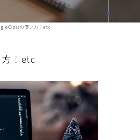
gleClassの使い方！etc
い方！etc
）