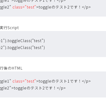
ggle2"
class="test"
>toggleのテスト2です！</p>
行Script
e1").toggleClass("test")
e2").toggleClass("test")
行後のHTML
ggle1"
class="test"
>toggleのテスト1です！</p>
toggle2">toggleのテスト2です！</p>