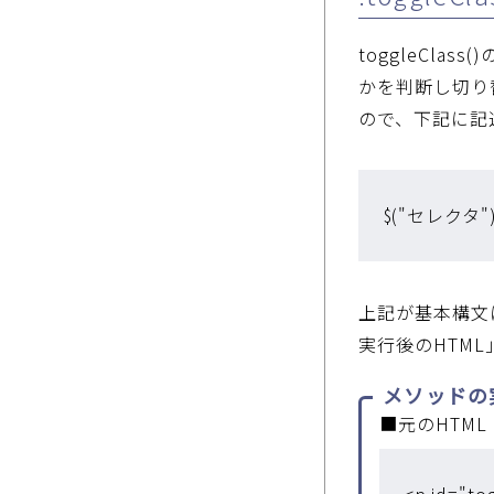
toggleCl
かを判断し切り
ので、下記に記
$("セレクタ")
上記が基本構文
実行後のHTM
メソッドの
■元のHTML
<p id="