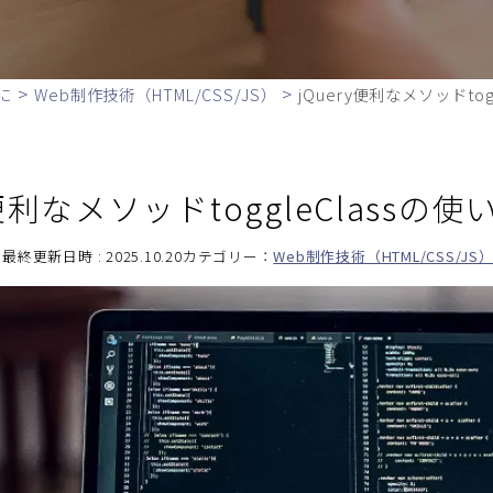
>
>
に
Web制作技術（HTML/CSS/JS）
jQuery便利なメソッドtog
y便利なメソッドtoggleClassの使
最終更新日時 : 2025.10.20
カテゴリー：
Web制作技術（HTML/CSS/JS