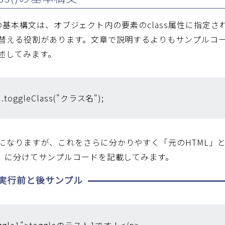
ass()の基本構文は、オブジェクト内の要素のclass属性に
替える役割があります。文章で説明するよりもサンプルコ
述してみます。
.toggleClass("クラス名");
になりますが、これをさらに分かりやすく「元のHTML」と「
L」に分けてサンプルコードを記載してみます。
実行前と後サンプル
toggle1">toggleのテスト1です！</p>