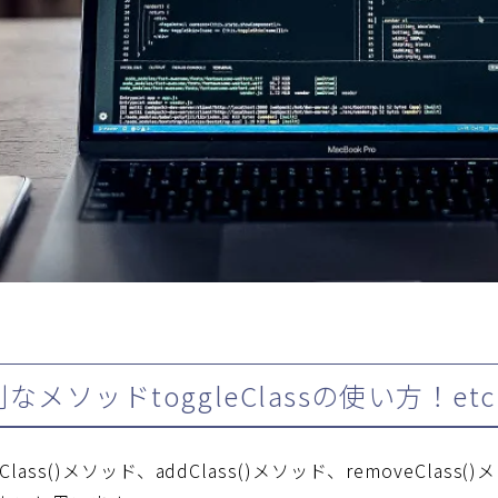
便利なメソッドtoggleClassの使い方！etc
eClass()メソッド、addClass()メソッド、removeCl