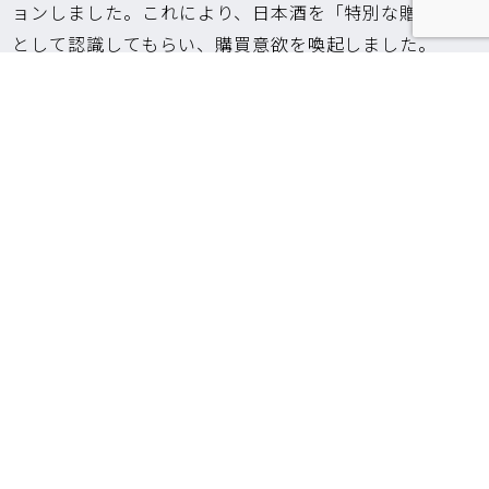
ョンしました。これにより、日本酒を「特別な贈り物」
として認識してもらい、購買意欲を喚起しました。
（ROLES: Photo, Design）
導入後の成果
この特集ページの展開により、バレンタイン期間中の
ECサイトへの新規顧客流入が大幅に増加しました。デ
ザインと機能がターゲットに合致したことで、ページ閲
覧後の購入率が改善し、季節イベントを最大限に活かし
た売上増に貢献した、販促コンテンツの成功事例となり
ました。