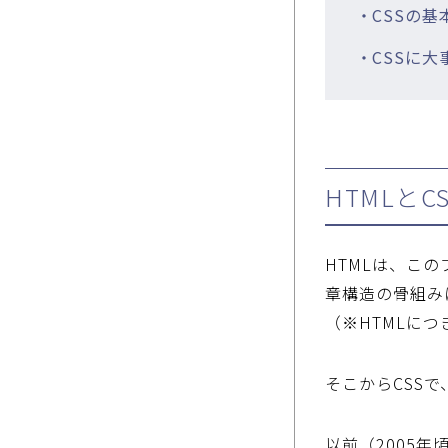
・CSSの基
・CSSに
HTMLとC
HTMLは、こ
章構造の骨組み
（※HTMLに
そこからCSS
以前（2005