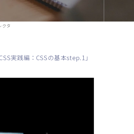
レクタ
CSS実践編：CSSの基本step.1」