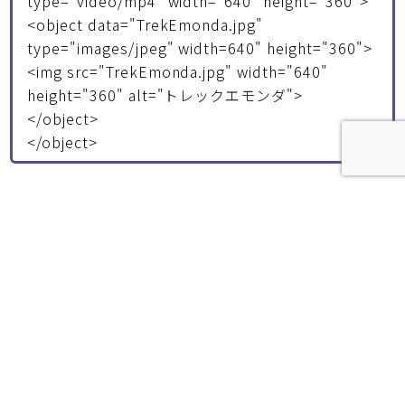
type="video/mp4" width="640" height="360">
<object data="TrekEmonda.jpg"
type="images/jpeg" width=640" height="360">
<img src="TrekEmonda.jpg" width="640"
height="360" alt="トレックエモンダ">
</object>
</object>
【フルオーダー】最高峰の制作プラン
徹底的にこだわるプレミアムプランの詳細を見る
失敗しないWeb制作の進め方
お問い合わせから納品まで 制作の流れを解説